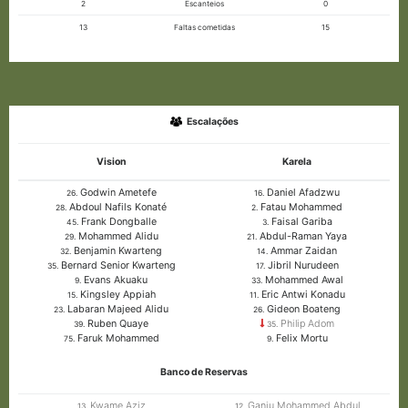
2
Escanteios
0
13
Faltas cometidas
15
Escalações
Vision
Karela
Godwin Ametefe
Daniel Afadzwu
26.
16.
Abdoul Nafils Konaté
Fatau Mohammed
28.
2.
Frank Dongballe
Faisal Gariba
45.
3.
Mohammed Alidu
Abdul-Raman Yaya
29.
21.
Benjamin Kwarteng
Ammar Zaidan
32.
14.
Bernard Senior Kwarteng
Jibril Nurudeen
35.
17.
Evans Akuaku
Mohammed Awal
9.
33.
Kingsley Appiah
Eric Antwi Konadu
15.
11.
Labaran Majeed Alidu
Gideon Boateng
23.
26.
Ruben Quaye
Philip Adom
39.
35.
Faruk Mohammed
Felix Mortu
75.
9.
Banco de Reservas
Kwame Aziz
Ganiu Mohammed Abdul
13.
12.