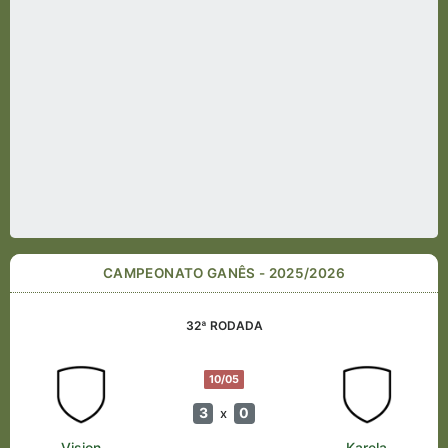
CAMPEONATO GANÊS - 2025/2026
32ª RODADA
10/05
3
0
x
Vision
Karela