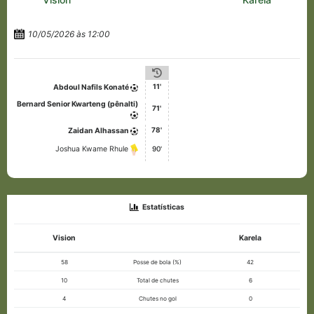
10/05/2026 às 12:00
11'
Abdoul Nafils Konaté
Bernard Senior Kwarteng (pênalti)
71'
78'
Zaidan Alhassan
90'
Joshua Kwame Rhule
Estatísticas
Vision
Karela
58
Posse de bola (%)
42
10
Total de chutes
6
4
Chutes no gol
0