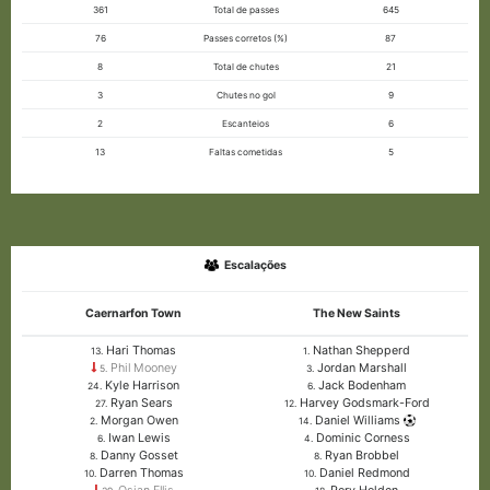
361
Total de passes
645
76
Passes corretos (%)
87
8
Total de chutes
21
3
Chutes no gol
9
2
Escanteios
6
13
Faltas cometidas
5
Escalações
Caernarfon Town
The New Saints
Hari Thomas
Nathan Shepperd
13.
1.
Phil Mooney
Jordan Marshall
5.
3.
Kyle Harrison
Jack Bodenham
24.
6.
Ryan Sears
Harvey Godsmark-Ford
27.
12.
Morgan Owen
Daniel Williams
2.
14.
Iwan Lewis
Dominic Corness
6.
4.
Danny Gosset
Ryan Brobbel
8.
8.
Darren Thomas
Daniel Redmond
10.
10.