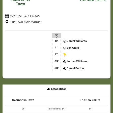
Town
27/03/2026 às 16:45
The Oval (Caernarfon)
10'
Daniel Williams
11'
Ben Clark
27'
83'
Jordan Williams
88'
Daniel Barton
Estatísticas
Caernarfon Town
The New Saints
36
Posse de bola (%)
64