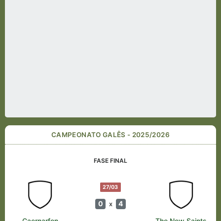
CAMPEONATO GALÊS - 2025/2026
FASE FINAL
27/03
0
4
x
Caernarfon
The New Saints