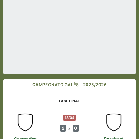
CAMPEONATO GALÊS - 2025/2026
FASE FINAL
18/04
2
0
x
Caernarfon
Penybont