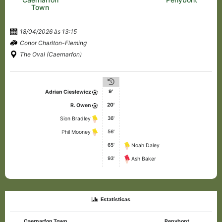
Town
18/04/2026 às 13:15
Conor Charlton-Fleming
The Oval (Caernarfon)
9'
Adrian Cieslewicz
20'
R. Owen
36'
Sion Bradley
56'
Phil Mooney
65'
Noah Daley
93'
Ash Baker
Estatísticas
Caernarfon Town
Penybont