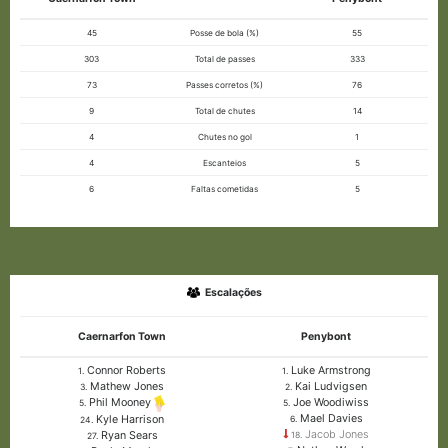
45
Posse de bola (%)
55
303
Total de passes
333
73
Passes corretos (%)
76
9
Total de chutes
14
4
Chutes no gol
1
4
Escanteios
5
6
Faltas cometidas
5
Escalações
Caernarfon Town
Penybont
Connor Roberts
Luke Armstrong
1.
1.
Mathew Jones
Kai Ludvigsen
3.
2.
Joe Woodiwiss
Phil Mooney
5.
5.
Mael Davies
Kyle Harrison
6.
24.
Jacob Jones
Ryan Sears
18.
27.