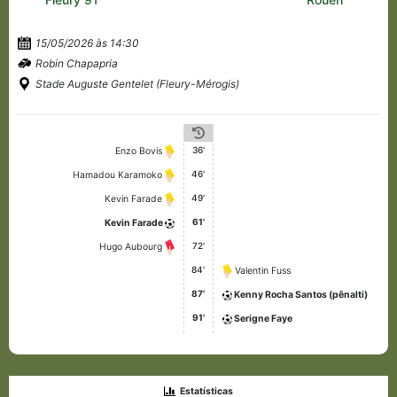
15/05/2026 às 14:30
Robin Chapapria
Stade Auguste Gentelet (Fleury-Mérogis)
36'
Enzo Bovis
46'
Hamadou Karamoko
49'
Kevin Farade
61'
Kevin Farade
72'
Hugo Aubourg
84'
Valentin Fuss
87'
Kenny Rocha Santos (pênalti)
91'
Serigne Faye
Estatísticas