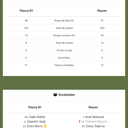
Fleury 91
Rouen
49
Posse de bola (%)
51
323
Total de passes
383
74
Passes corretos (%)
76
8
Total de chutes
14
6
Chutes no gol
8
4
Escanteios
8
17
Faltas cometidas
12
Escalações
Fleury 91
Rouen
Gaël Alette
Axel Maraval
40.
1.
Quentin Vogt
Clement Bassin
4.
18.
Dany Goprou
Enzo Bovis
20.
23.