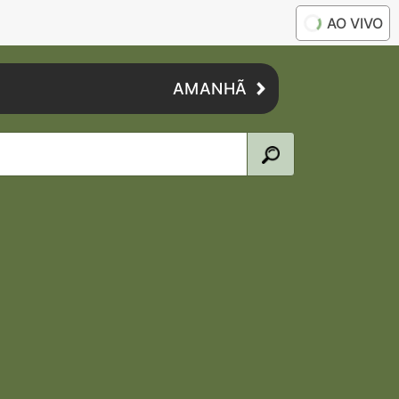
AO VIVO
AMANHÃ