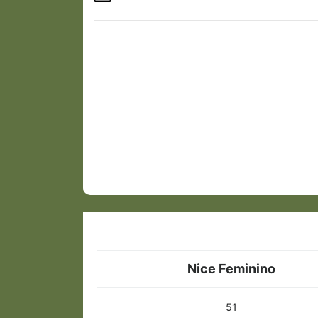
Nice Feminino
51