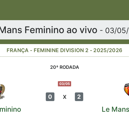
 Mans Feminino ao vivo
- 03/05
FRANÇA - FEMININE DIVISION 2 - 2025/2026
20ª RODADA
03/05
x
0
2
minino
Le Mans