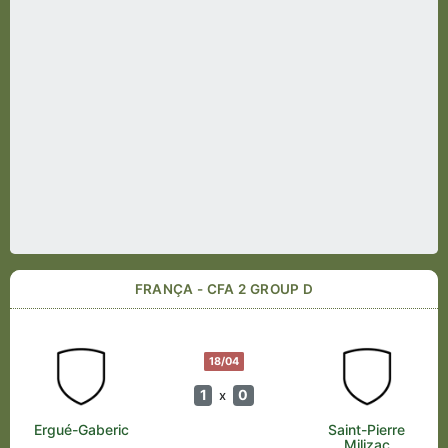
FRANÇA - CFA 2 GROUP D
18/04
1
0
x
Ergué-Gaberic
Saint-Pierre
Milizac