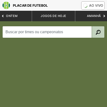
PLACAR DE FUTEBOL
AO VIVO
ONTEM
JOGOS DE HOJE
AMANHÃ