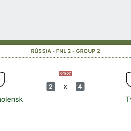
RÚSSIA - FNL 2 - GROUP 2
04/07
x
2
4
molensk
T