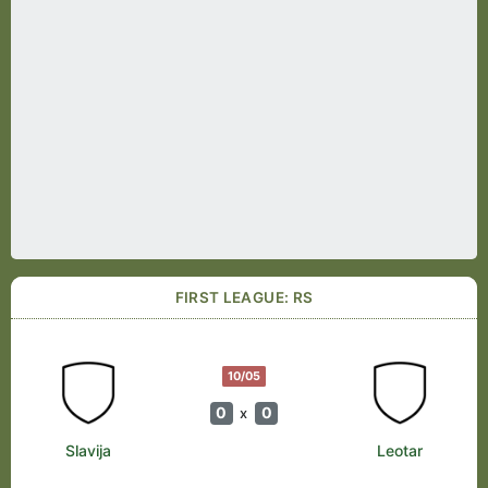
FIRST LEAGUE: RS
10/05
0
0
x
Slavija
Leotar