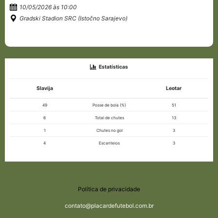
10/05/2026 às 10:00
Gradski Stadion SRC (Istočno Sarajevo)
Estatísticas
Slavija
Leotar
49
Posse de bola (%)
51
6
Total de chutes
13
1
Chutes no gol
3
4
Escanteios
3
Política de privacidade
contato@placardefutebol.com.br