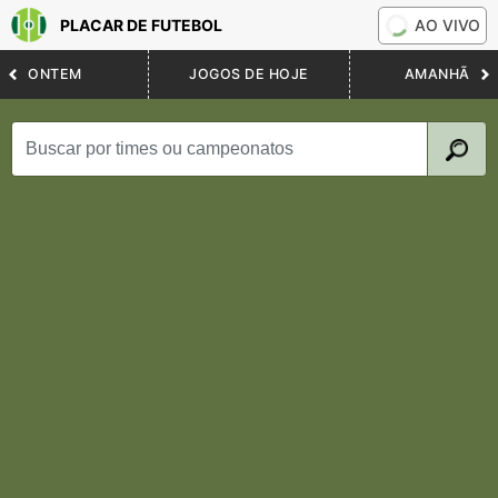
PLACAR DE FUTEBOL
AO VIVO
ONTEM
JOGOS DE HOJE
AMANHÃ