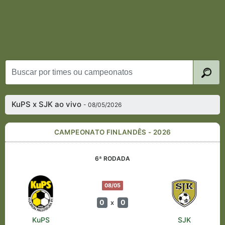
KuPS x SJK ao vivo
- 08/05/2026
CAMPEONATO FINLANDÊS - 2026
6ª RODADA
08/05
0
0
x
KuPS
SJK