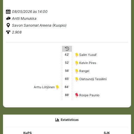
08/05/2026 às 14:00
Antti Munukka
Savon Sanomat Areena (Kuopio)
2.908
42'
Salim Yussif
52'
Kelvin Pires
56'
Rangel
65'
Olatoundji Tessilimi
84'
Arttu Lötjönen
88'
Roope Paunio
Estatísticas
KuPS
SJK