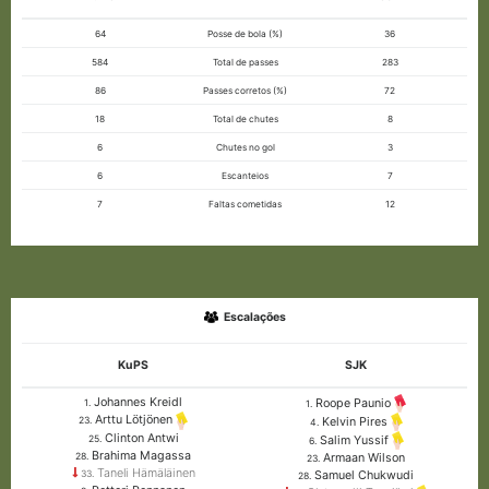
64
Posse de bola (%)
36
584
Total de passes
283
86
Passes corretos (%)
72
18
Total de chutes
8
6
Chutes no gol
3
6
Escanteios
7
7
Faltas cometidas
12
Escalações
KuPS
SJK
Johannes Kreidl
Roope Paunio
1.
1.
Arttu Lötjönen
Kelvin Pires
23.
4.
Clinton Antwi
Salim Yussif
25.
6.
Brahima Magassa
28.
Armaan Wilson
23.
Taneli Hämäläinen
33.
Samuel Chukwudi
28.