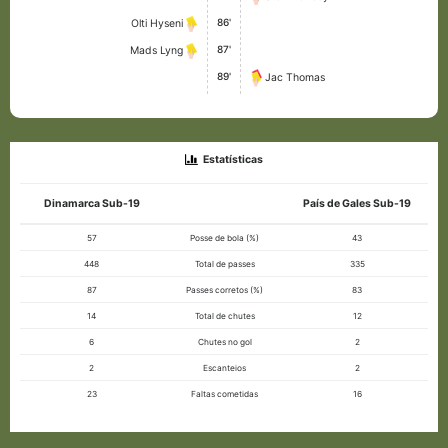
86'
Olti Hyseni
87'
Mads Lyng
89'
Jac Thomas
Estatísticas
Dinamarca Sub-19
País de Gales Sub-19
57
Posse de bola (%)
43
448
Total de passes
335
87
Passes corretos (%)
83
14
Total de chutes
12
6
Chutes no gol
2
2
Escanteios
2
23
Faltas cometidas
16