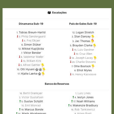
Escalações
Dinamarca Sub-19
País de Gales Sub-19
Tobias Breum-Harild
Logan Stretch
1.
12.
Philip Søndergaard
Stan Dancey
3.
2.
Frej Elkjær
Jac Thomas
4.
3.
Simon Stüker
6.
Brayden Clarke
5.
Mikkel Kupijbida
12.
Luis Gardner
15.
Viktor Bender
7.
Cruz Allen
10.
Valdemar Møller
8.
Joseph Lacey
14.
William Kirk
13.
Charlie Stevens
20.
Alfred Gøthler
9.
Ollie Bostock
7.
Olti Hyseni
10.
Elliot Myles
8.
Hjalte Lærke
17.
Henry Kasvosve
11.
Banco de Reservas
Bertil Grønkjær
Luis Lines
16.
1.
Victor Gustafsen
Iestyn Jones
2.
4.
Gustav Schjött
Noah Williams
5.
17.
Emil Monrad
Makenzie Bradbury
15.
6.
Marcus Bonde
Rob Tankiewicz
19.
16.
Mads Abrahamsen
Adam Brett
14.
9.