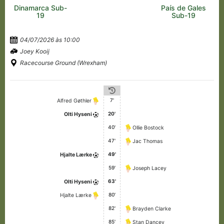
Dinamarca Sub-
País de Gales
19
Sub-19
04/07/2026 às 10:00
Joey Kooij
Racecourse Ground (Wrexham)
7'
Alfred Gøthler
20'
Olti Hyseni
40'
Ollie Bostock
47'
Jac Thomas
49'
Hjalte Lærke
59'
Joseph Lacey
63'
Olti Hyseni
80'
Hjalte Lærke
82'
Brayden Clarke
85'
Stan Dancey