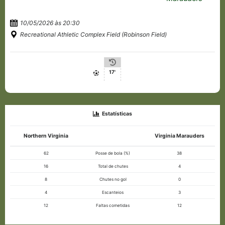
10/05/2026 às 20:30
Recreational Athletic Complex Field (Robinson Field)
17'
Estatísticas
Northern Virginia
Virginia Marauders
62
Posse de bola (%)
38
16
Total de chutes
4
8
Chutes no gol
0
4
Escanteios
3
12
Faltas cometidas
12