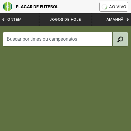
PLACAR DE FUTEBOL
AO VIVO
ONTEM
JOGOS DE HOJE
AMANHÃ