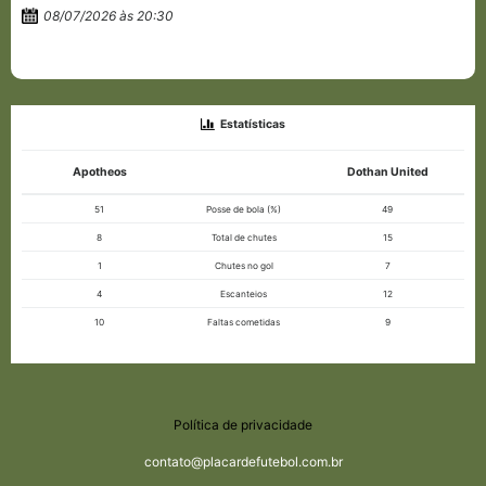
08/07/2026 às 20:30
Estatísticas
Apotheos
Dothan United
51
Posse de bola (%)
49
8
Total de chutes
15
1
Chutes no gol
7
4
Escanteios
12
10
Faltas cometidas
9
Política de privacidade
contato@placardefutebol.com.br