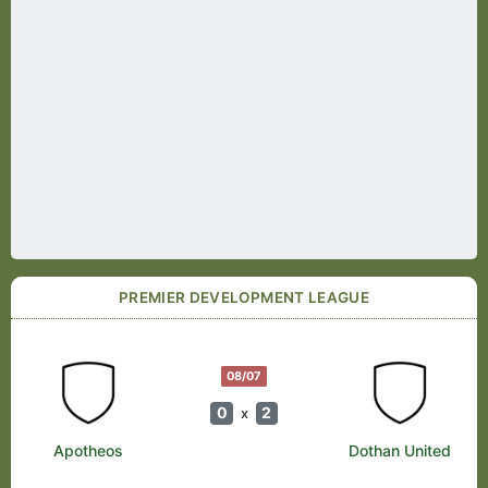
PREMIER DEVELOPMENT LEAGUE
08/07
0
2
x
Apotheos
Dothan United