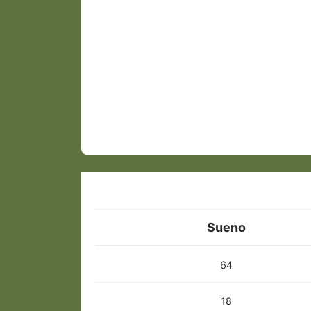
Sueno
64
18