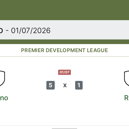
vo
- 01/07/2026
PREMIER DEVELOPMENT LEAGUE
01/07
x
5
1
no
R