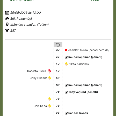
29/05/2026 às 13:00
Erik Reinumägi
Männiku staadion (Tallinn)
287
22'
Vladislav Kreida (pênalti perdido)
33'
Rauno Sappinen (pênalti)
42'
Nikita Kalmokov
43'
Dacosta Owusu
57'
Ricky Chanda
61'
Rauno Sappinen (pênalti)
71'
Tony Varjund (pênalti)
75'
75'
Gert Kabal
96'
Sander Tovstik