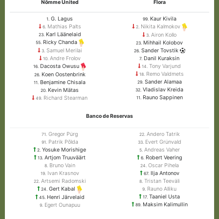
Nõmme United
Flora
G. Lagus
Kaur Kivila
1.
99.
Mathias Palts
Nikita Kalmokov
6.
2.
Karl Läänelaid
Airon Kollo
23.
3.
Ricky Chanda
Mihhail Kolobov
55.
23.
Samuel Merilai
Sander Tovstik
3.
26.
Andre Frolov
Danil Kuraksin
10.
7.
Tony Varjund
Dacosta Owusu
14.
16.
Remo Valdmets
Koen Oostenbrink
18.
26.
Sander Alamaa
Benjamine Chisala
29.
11.
Vladislav Kreida
Kevin Mätas
32.
20.
Rauno Sappinen
Richard Stearman
11.
49.
Banco de Reservas
Gregor Pürg
Andero Tatrik
71.
22.
Patrik Põlda
Evert Grünvald
91.
33.
Yosuke Morishige
Andreas Vaher
2.
5.
Artjom Truuväärt
Robert Veering
13.
6.
Bruno Vain
Oscar Pihela
8.
24.
Ivan Krasnov
Ilja Antonov
19.
67.
Artsemi Radomski
Tristan Teeväli
22.
8.
Rauno Alliku
Gert Kabal
9.
24.
Taaniel Usta
Henri Järvelaid
17.
45.
Maksim Kalimullin
Egert Ounapuu
89.
9.