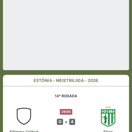
ESTÔNIA - MEISTRILIIGA - 2026
14ª RODADA
29/05
0
4
x
Nõmme United
Flora