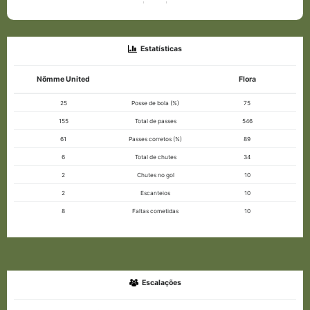
Estatísticas
Nõmme United
Flora
25
Posse de bola (%)
75
155
Total de passes
546
61
Passes corretos (%)
89
6
Total de chutes
34
2
Chutes no gol
10
2
Escanteios
10
8
Faltas cometidas
10
Escalações