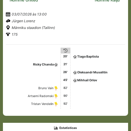
03/07/2026 às 13:00
Jürgen Lorenz
Männiku staadion (Tallinn)
175
20'
Tiago Baptista
21'
Ricky Chanda
26'
Oleksandr Musolitin
45'
Mihhail Orlov
82'
Bruno Vain
90'
Artsemi Radomski
92'
Tristan Vendelin
Estatísticas