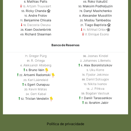
Mathias Palts
Roko Vukušić
6.
46.
Artjom Truuväärt
Maksim Podholjuzin
13.
50.
Ricky Chanda
Danyl Mashchenko
55.
78.
Andre Frolov
Alexander Musolitin
10.
8.
Benjamine Chisala
Modou Tambedou
11.
20.
Dacosta Owusu
Tiago Baptista
16.
21.
Koen Oostenbrink
Mihhail Orlov
26.
11.
Richard Stearman
Enrique Esono
49.
17.
Banco de Reservas
Gregor Pürg
Joonas Kindel
71.
96.
R. Ortega
Johannes Lillemets
91.
2.
Aleksandr Alteberg
Alex Boronilstsikov
4.
4.
Uku Korre
Bruno Vain
5.
8.
Fjodor Jekimov
Artsemi Radomski
74.
22.
Daniil Sotsugov
Karl Läänelaid
88.
23.
Nikita Ivanov
Egert Ounapuu
10.
9.
J. Pihkva
Kevin Mätas
14.
20.
Bogdan Vastsuk
Gert Kabal
59.
24.
Daniil Tarassenkov
7.
Tristan Vendelin
52.
Ibrahim Jabir
30.
Política de privacidade