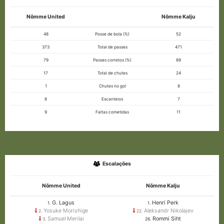
Nõmme United
Nõmme Kalju
48
Posse de bola (%)
52
373
Total de passes
471
79
Passes corretos (%)
89
17
Total de chutes
24
1
Chutes no gol
8
8
Escanteios
7
9
Faltas cometidas
11
Escalações
Nõmme United
Nõmme Kalju
G. Lagus
Henri Perk
1.
1.
Yosuke Morishige
Aleksandr Nikolajev
2.
22.
Samuel Merilai
Rommi Siht
3.
26.