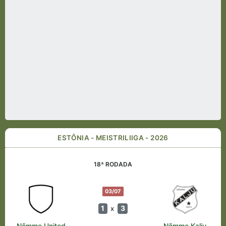
ESTÔNIA - MEISTRILIIGA - 2026
18ª RODADA
03/07
1
3
x
Nõmme United
Nõmme Kalju