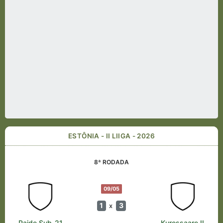
ESTÔNIA - II LIIGA - 2026
8ª RODADA
09/05
1
3
x
Paide Sub-21
Kuressaare II