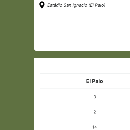
Estádio San Ignacio (El Palo)
El Palo
3
2
14