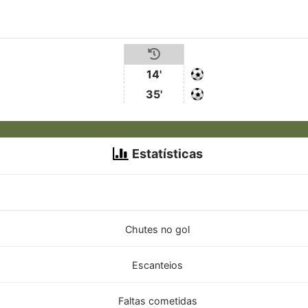
14'
35'
Estatísticas
Chutes no gol
Escanteios
Faltas cometidas