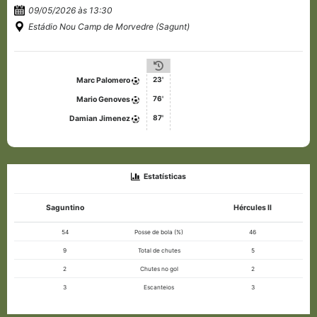
09/05/2026 às 13:30
Estádio Nou Camp de Morvedre (Sagunt)
23'
Marc Palomero
76'
Mario Genoves
87'
Damian Jimenez
Estatísticas
Saguntino
Hércules II
54
Posse de bola (%)
46
9
Total de chutes
5
2
Chutes no gol
2
3
Escanteios
3