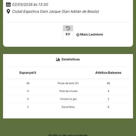
02/05/2026 às 13:30
Ciutat Esportiva Dani Jarque (San Adrián de Besós)
83'
Marc Lachèvre
Estatísticas
Espanyol II
Atlético Baleares
54
Posse de bola (%)
46
11
Total de chutes
8
5
Chutes no gol
2
2
Escanteios
6
Política de privacidade