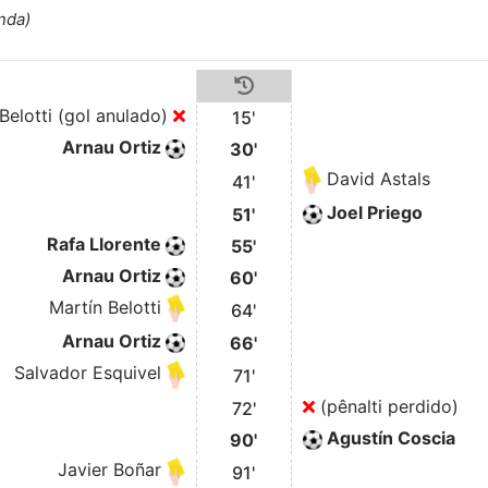
nda)
Belotti (gol anulado)
15'
Arnau Ortiz
30'
David Astals
41'
Joel Priego
51'
Rafa Llorente
55'
Arnau Ortiz
60'
Martín Belotti
64'
Arnau Ortiz
66'
Salvador Esquivel
71'
(pênalti perdido)
72'
Agustín Coscia
90'
Javier Boñar
91'