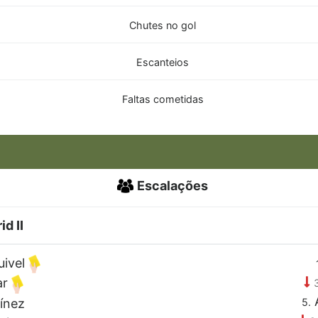
Chutes no gol
Escanteios
Faltas cometidas
Escalações
d II
uivel
ar
A
ínez
5.