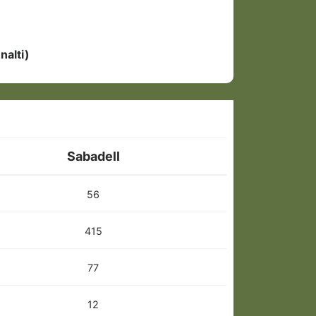
nalti)
Sabadell
56
415
77
12