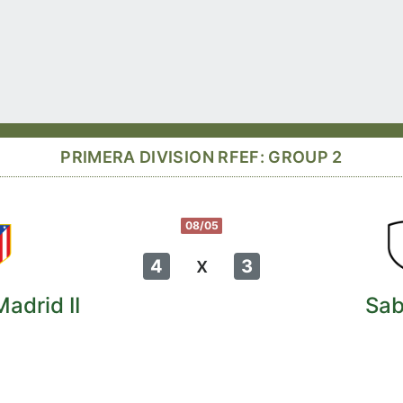
PRIMERA DIVISION RFEF: GROUP 2
08/05
x
4
3
Madrid II
Sab