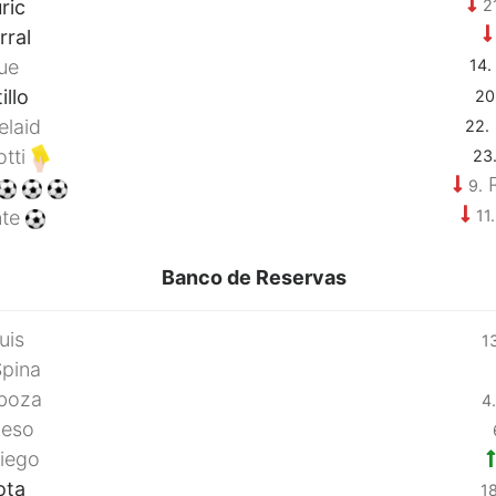
ric
2
rral
ue
14.
illo
20
laid
22.
otti
23
R
9.
nte
11.
Banco de Reservas
uis
1
pina
boza
4.
eso
iego
ota
18