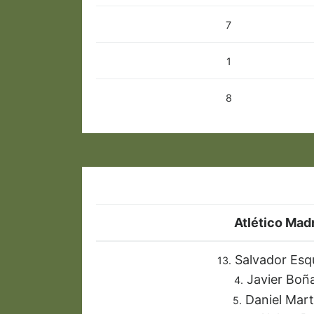
7
1
8
Atlético Madri
Salvador Esq
13.
Javier Boñ
4.
Daniel Mart
5.