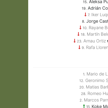
Aleksa Pu
15.
Adrián Co
19.
Iker Luq
7.
Jorge Cast
8.
Rayane Be
10.
Martín Bel
18.
Arnau Ortiz
23.
Rafa Llore
9.
Mario de L
1.
Geronimo S
12.
Matias Bar
20.
Romeo Hu
28.
Marcos Parr
2.
Koke M
11.