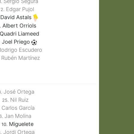
Sergio Segura
1.
Edgar Pujol
2.
David Astals
Albert Orriols
.
Quadri Liameed
Joel Priego
.
odrigo Escudero
Rubén Martínez
José Ortega
3.
Nil Ruiz
25.
Carlos García
Jan Molina
6.
Miguelete
10.
Jordi Ortega
.