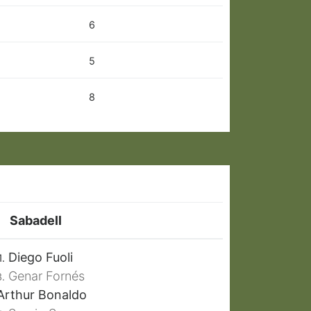
6
5
8
Sabadell
Diego Fuoli
1.
Genar Fornés
3.
rthur Bonaldo