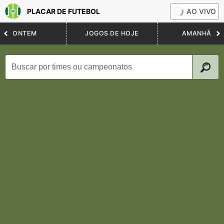
PLACAR DE FUTEBOL
AO VIVO
ONTEM
JOGOS DE HOJE
AMANHÃ