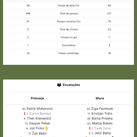
56
Posse de bola (%)
44
396
Total de passes
317
81
Passes corretos (%)
79
4
Total de chutes
23
2
Chutes no gol
7
1
Escanteios
4
20
Faltas cometidas
19
Escalações
Primorje
Mura
Patrik Mohorović
Ziga Fermisek
30.
33.
Daniel Bameyi
Kristjan Trdin
2.
17.
Tilen Klemenčič
Borna Proleta
4.
26.
Gasper Petek
Matija Boben
13.
42.
Faad Sana
Jon Ficko
2.
6.
I. Jelić Balta
Žan Bešir
5.
17.