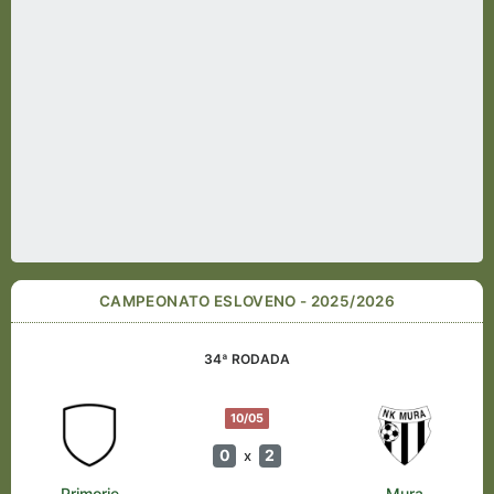
CAMPEONATO ESLOVENO - 2025/2026
34ª RODADA
10/05
0
2
x
Primorje
Mura