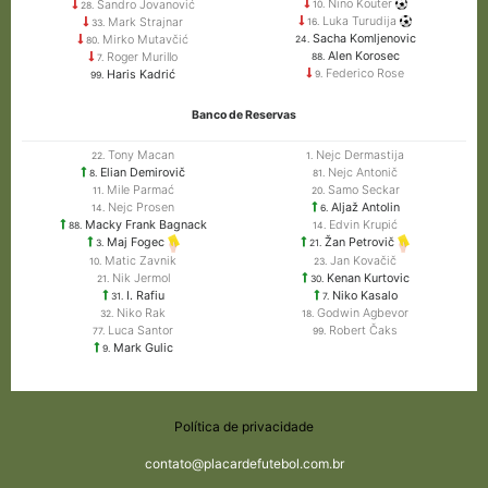
Nino Kouter
Sandro Jovanović
10.
28.
Luka Turudija
Mark Strajnar
16.
33.
Sacha Komljenovic
Mirko Mutavčić
24.
80.
Alen Korosec
Roger Murillo
88.
7.
Federico Rose
Haris Kadrić
9.
99.
Banco de Reservas
Tony Macan
Nejc Dermastija
22.
1.
Elian Demirovič
Nejc Antonič
8.
81.
Mile Parmać
Samo Seckar
11.
20.
Nejc Prosen
Aljaž Antolin
14.
6.
Macky Frank Bagnack
Edvin Krupić
88.
14.
Maj Fogec
Žan Petrovič
3.
21.
Matic Zavnik
Jan Kovačič
10.
23.
Nik Jermol
Kenan Kurtovic
21.
30.
I. Rafiu
Niko Kasalo
31.
7.
Niko Rak
Godwin Agbevor
32.
18.
Luca Santor
Robert Čaks
77.
99.
Mark Gulic
9.
Política de privacidade
contato@placardefutebol.com.br