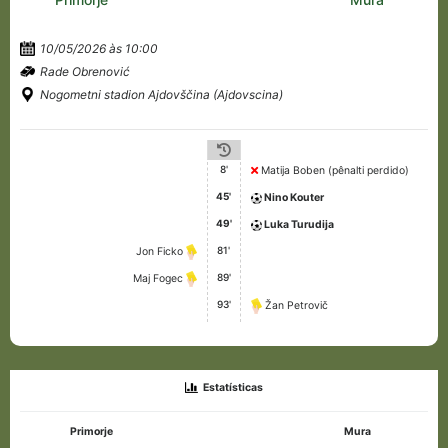
10/05/2026 às 10:00
Rade Obrenović
Nogometni stadion Ajdovščina (Ajdovscina)
8'
Matija Boben (pênalti perdido)
45'
Nino Kouter
49'
Luka Turudija
81'
Jon Ficko
89'
Maj Fogec
93'
Žan Petrovič
Estatísticas
Primorje
Mura