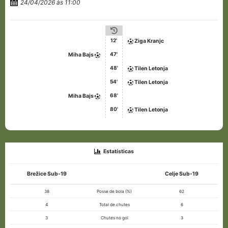
24/04/2026 às 11:00
12'
Ziga Kranjc
47'
Miha Bajs
48'
Tilen Letonja
54'
Tilen Letonja
68'
Miha Bajs
80'
Tilen Letonja
Estatísticas
Brežice Sub-19
Celje Sub-19
38
Posse de bola (%)
62
4
Total de chutes
6
3
Chutes no gol
3