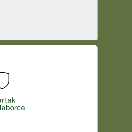
artak
laborce