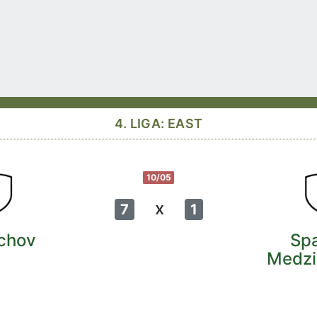
4. LIGA: EAST
10/05
x
7
1
chov
Sp
Medzi