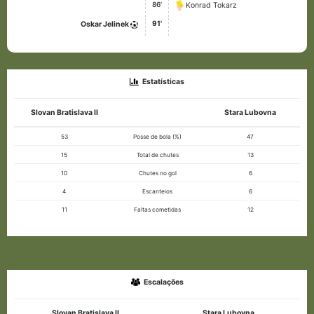
86'
Konrad Tokarz
91'
Oskar Jelinek
Estatísticas
Slovan Bratislava II
Stara Lubovna
53
Posse de bola (%)
47
15
Total de chutes
13
10
Chutes no gol
6
4
Escanteios
6
11
Faltas cometidas
12
Escalações
Slovan Bratislava II
Stara Lubovna