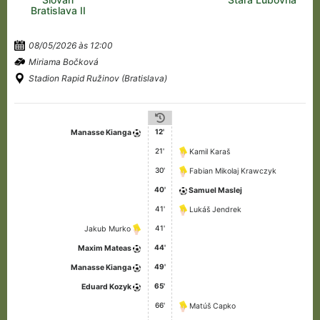
Bratislava II
08/05/2026 às 12:00
Miriama Bočková
Stadion Rapid Ružinov (Bratislava)
12'
Manasse Kianga
21'
Kamil Karaš
30'
Fabian Mikolaj Krawczyk
40'
Samuel Maslej
41'
Lukáš Jendrek
41'
Jakub Murko
44'
Maxim Mateas
49'
Manasse Kianga
65'
Eduard Kozyk
66'
Matúš Capko