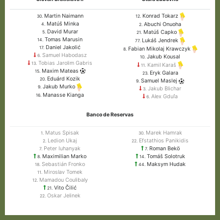
Martin Naimann
Konrad Tokarz
30.
12.
Matúš Minka
Abuchi Onuoha
4.
2.
David Murar
Matúš Capko
5.
21.
Tomas Marusin
14.
Lukáš Jendrek
77.
Daniel Jakolić
17.
Fabian Mikolaj Krawczyk
8.
Samuel Habodasz
6.
Jakub Kousal
10.
Tobias Jarolim Gabris
13.
Kamil Karaš
11.
Maxim Mateas
15.
Eryk Galara
23.
Eduárd Kozik
20.
Samuel Maslej
9.
Jakub Murko
9.
Jakub Blichar
3.
Manasse Kianga
16.
Alex Gduľa
6.
Banco de Reservas
Matus Spisak
Marek Hamrak
1.
30.
Ledion Ukaj
Efstathios Panikidis
2.
22.
Peter Iuhanyak
Roman Bekö
7.
7.
Maximilian Marko
Tomáš Solotruk
8.
14.
Sebastián Fronko
Maksym Hudak
18.
44.
Miroslav Tomek
11.
Mamadou Coulibaly
12.
Vito Čilić
21.
Oskar Jelinek
22.