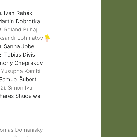
Ivan Rehák
1.
artin Dobrotka
Roland Buhaj
3.
ksandr Lohmatov
Sanna Jobe
1.
Tobias Divis
2.
ndriy Cheprakov
Yusupha Kambi
Samuel Šubert
Simon Ivan
21.
Fares Shudeiwa
omas Domanisky