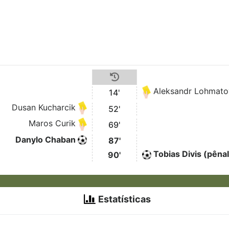
Aleksandr Lohmato
14'
Dusan Kucharcik
52'
Maros Curik
69'
Danylo Chaban
87'
Tobias Divis (pênal
90'
Estatísticas