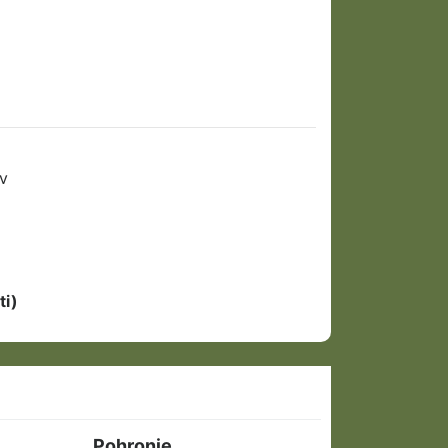
v
ti)
Pohronie