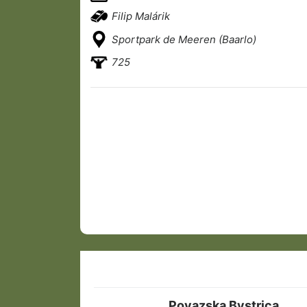
Filip Malárik
Sportpark de Meeren (Baarlo)
725
Povazska Bystrica