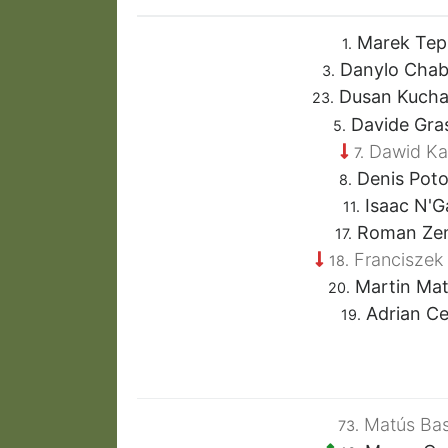
Marek Tep
1.
Danylo Cha
3.
Dusan Kucha
23.
Davide Gras
5.
Dawid Ka
7.
Denis Pot
8.
Isaac N'G
11.
Roman Ze
17.
Franciszek 
18.
Martin Mat
20.
Adrian Ce
19.
Matús Bas
73.