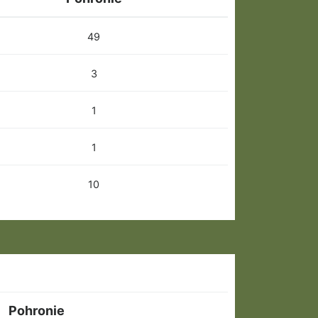
49
3
1
1
10
Pohronie