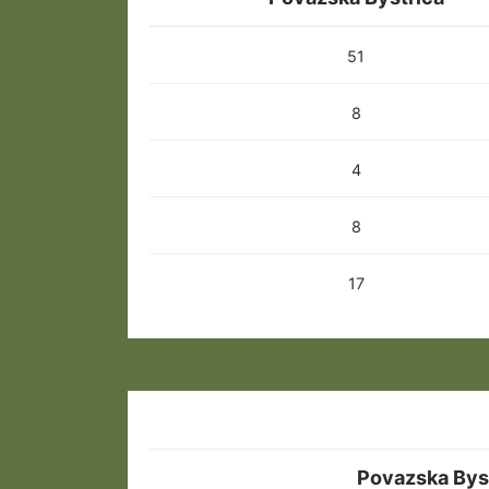
51
8
4
8
17
Povazska Bys