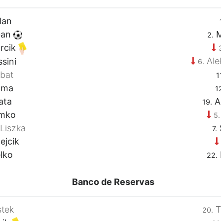
lan
ban
M
2.
rcik
Ale
sini
6.
bat
1
oma
1
ata
A
19.
mko
5.
Liszka
7.
ejcik
lko
22.
Banco de Reservas
tek
T
20.