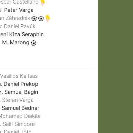
scar Castellano
Peter Varga
6.
n Záhradník
Daniel Pavúk
7.
eni Kiza Seraphin
M. Marong
.
Vasilios Kaltsas
Daniel Prekop
3.
Samuel Bagín
4.
Stefan Varga
.
Samuel Bednar
.
ohamed Diakite
Salif Simpore
.
Daniel Tóth
9.