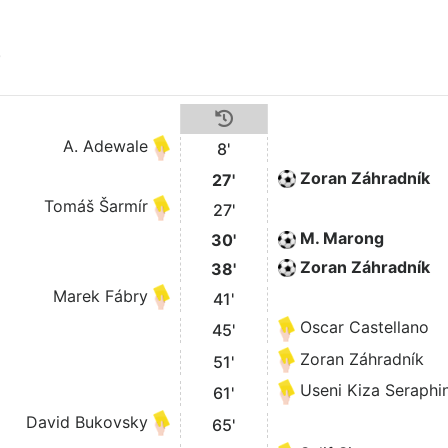
)
A. Adewale
8'
Zoran Záhradník
27'
Tomáš Šarmír
27'
M. Marong
30'
Zoran Záhradník
38'
Marek Fábry
41'
Oscar Castellano
45'
Zoran Záhradník
51'
Useni Kiza Seraphi
61'
David Bukovsky
65'