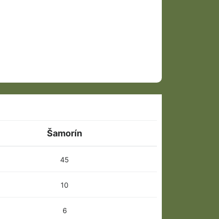
Šamorín
45
10
6