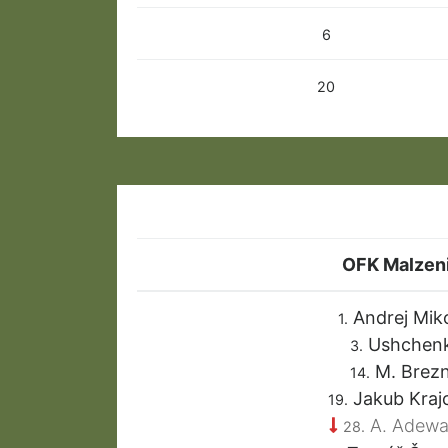
6
20
OFK Malzen
Andrej Mik
1.
Ushchen
3.
M. Brezn
14.
Jakub Kraj
19.
A. Adewa
28.