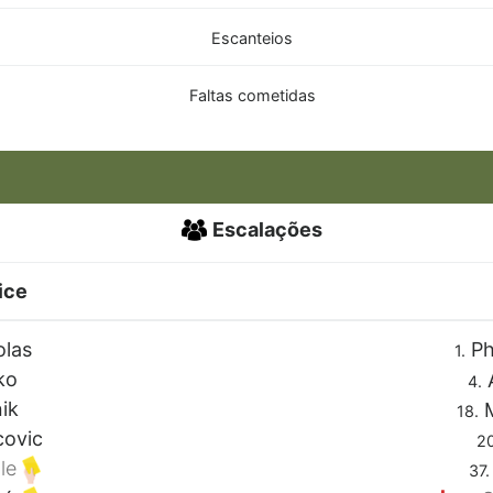
Escanteios
Faltas cometidas
Escalações
ice
olas
Ph
1.
ko
A
4.
ik
M
18.
covic
20
le
37.