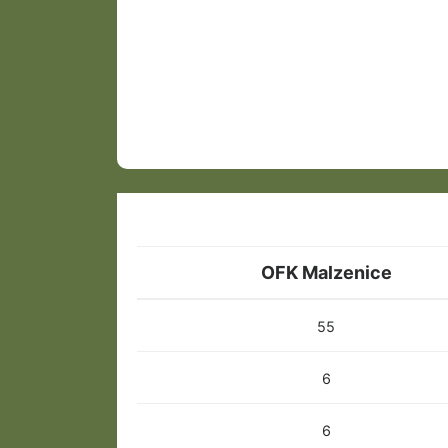
OFK Malzenice
55
6
6