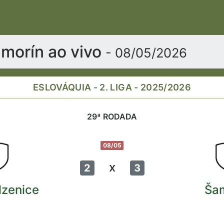
morín ao vivo
- 08/05/2026
ESLOVÁQUIA - 2. LIGA - 2025/2026
29ª RODADA
08/05
x
2
3
zenice
Ša