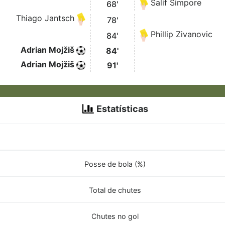
Salif Simpore
68'
Thiago Jantsch
78'
Phillip Zivanovic
84'
Adrian Mojžiš
84'
Adrian Mojžiš
91'
Estatísticas
Posse de bola (%)
Total de chutes
Chutes no gol