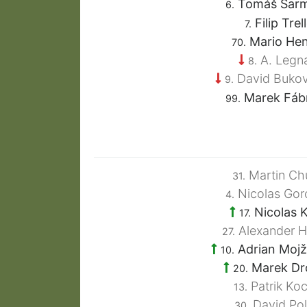
Tomáš Šarm
6.
Filip Trel
7.
Mario Hen
70.
A. Legn
8.
David Buko
9.
Marek Fáb
99.
Martin Ch
31.
Nicolas Gor
4.
Nicolas K
17.
Alexander H
27.
Adrian Mojž
10.
Marek Dr
20.
Patrik Koc
13.
David Pol
30.