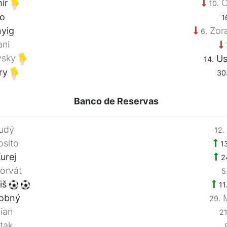
ír
O
10.
lo
1
yig
Zora
6.
ani
vsky
Us
14.
ry
30
Banco de Reservas
udý
12.
osito
1
urej
2
orvát
5
iš
11
obný
M
29.
ian
21
tak