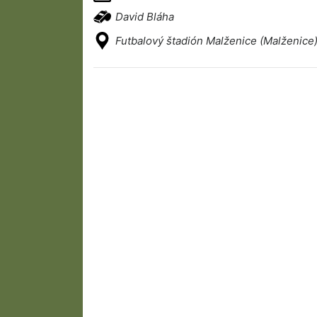
David Bláha
Futbalový štadión Malženice (Malženice