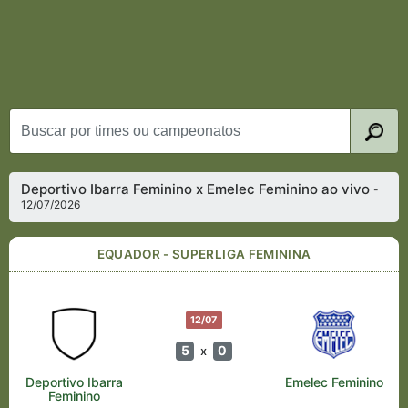
Deportivo Ibarra Feminino x Emelec Feminino ao vivo
-
12/07/2026
EQUADOR - SUPERLIGA FEMININA
12/07
5
0
x
Deportivo Ibarra
Emelec Feminino
Feminino