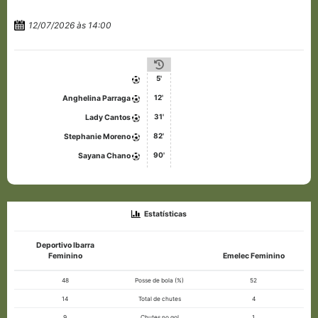
12/07/2026 às 14:00
5'
12'
Anghelina Parraga
31'
Lady Cantos
82'
Stephanie Moreno
90'
Sayana Chano
Estatísticas
Deportivo Ibarra
Feminino
Emelec Feminino
48
Posse de bola (%)
52
14
Total de chutes
4
9
Chutes no gol
1