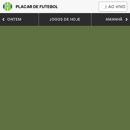
PLACAR DE FUTEBOL
AO VIVO
ONTEM
JOGOS DE HOJE
AMANHÃ