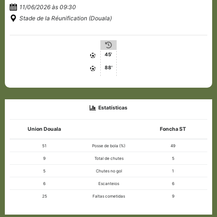
11/06/2026 às 09:30
Stade de la Réunification (Douala)
45'
88'
Estatísticas
Union Douala
Foncha ST
51
Posse de bola (%)
49
9
Total de chutes
5
5
Chutes no gol
1
6
Escanteios
6
25
Faltas cometidas
9