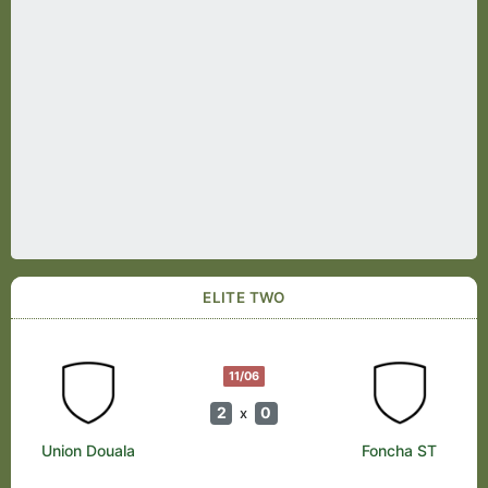
ELITE TWO
11/06
2
0
x
Union Douala
Foncha ST