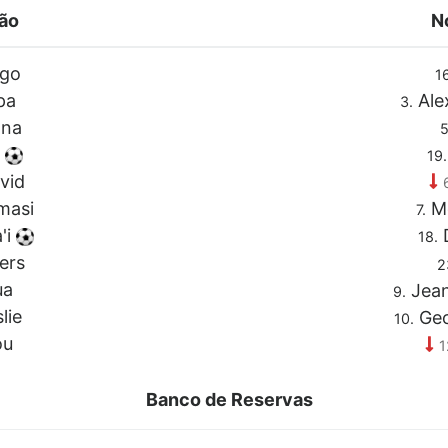
mão
N
ngo
16
pa
Ale
3.
ana
5
e
19.
vid
masi
Mo
7.
'i
D
18.
ers
2
ua
Jean
9.
lie
Geo
10.
ou
1
Banco de Reservas