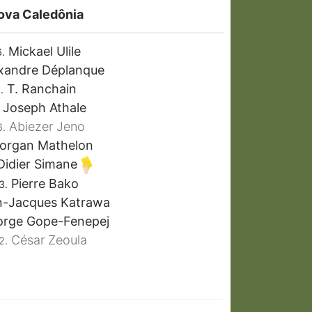
ova Caledônia
Mickael Ulile
.
xandre Déplanque
T. Ranchain
.
Joseph Athale
Abiezer Jeno
6.
rgan Mathelon
idier Simane
Pierre Bako
3.
-Jacques Katrawa
rge Gope-Fenepej
César Zeoula
2.