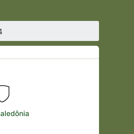
4
aledônia