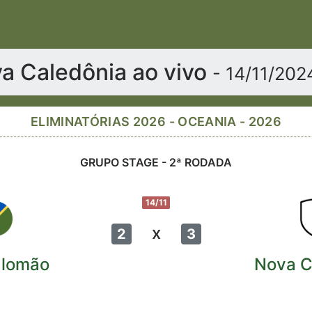
va Caledônia ao vivo
- 14/11/202
ELIMINATÓRIAS 2026 - OCEANIA - 2026
GRUPO STAGE - 2ª RODADA
14/11
x
2
3
alomão
Nova C