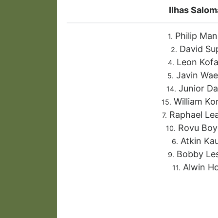
Ilhas Salo
Philip Ma
1.
David Su
2.
Leon Kof
4.
Javin Wa
5.
Junior Da
14.
William Ko
15.
Raphael Lea
7.
Rovu Boy
10.
Atkin Ka
6.
Bobby Les
9.
Alwin H
11.