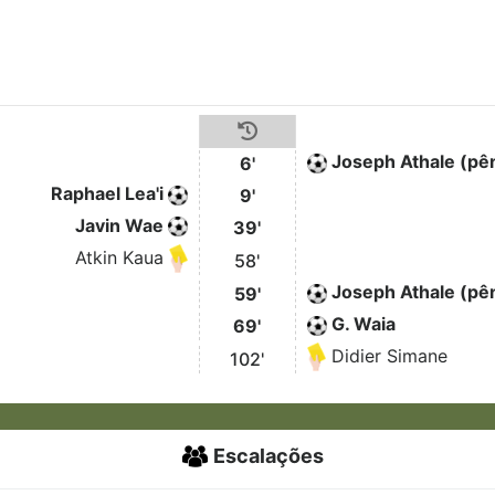
Joseph Athale (pên
6'
Raphael Lea'i
9'
Javin Wae
39'
Atkin Kaua
58'
Joseph Athale (pên
59'
G. Waia
69'
Didier Simane
102'
Escalações