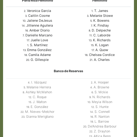
Porto Rico Feminino
Feminino
Veronica Garcia
T. James
2.
1.
Caitlin Cosme
Melanie Stowe
3.
3.
Jailene DeJesus
K. Bowens
10.
5.
Jillienne Aguilera
K. Findlay
14.
7.
Amber Diorio
D. Delpeche
16.
8.
Danielle Marcano
C. Laborde
7.
11.
Juelle Love
K. Richards
17.
13.
S. Martínez
K. Logan
1.
15.
Emma González
A. Quow
13.
17.
Camila Adame
Chelsea Cordice
18.
18.
G. Gillespie
A. Charles
20.
21.
Banco de Reservas
I. Vázquez
A. Hooper
4.
2.
Melanie Herrera
A. Browne
5.
4.
Ashley McMahon
S. Mckie
8.
6.
C. Roque
N. Richards
12.
9.
J. Walton
Meyia Wilson
15.
10.
E. González
S. Hunte
19.
12.
M. Nieves-Melchor
S. Connell
22.
14.
Gianna Merigliano
R. Nanton
23.
16.
L. Barrow
19.
De'Andrea Barbour
20.
Z. Drayton
22.
Altica Benn
23.