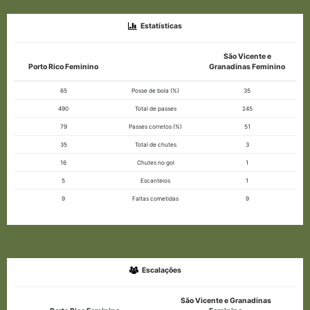
Estatísticas
São Vicente e
Porto Rico Feminino
Granadinas Feminino
65
Posse de bola (%)
35
490
Total de passes
245
79
Passes corretos (%)
51
35
Total de chutes
3
16
Chutes no gol
1
5
Escanteios
1
9
Faltas cometidas
9
Escalações
São Vicente e Granadinas