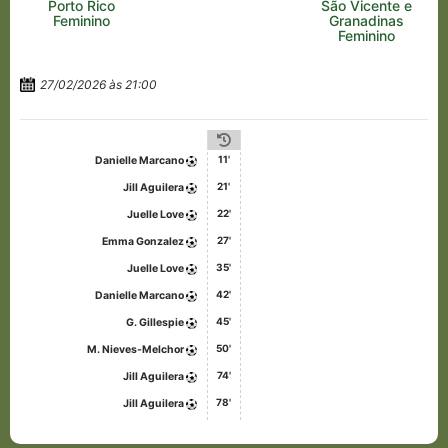
Porto Rico
São Vicente e
Feminino
Granadinas
Feminino
27/02/2026 às 21:00
11'
Danielle Marcano
21'
Jill Aguilera
22'
Juelle Love
27'
Emma Gonzalez
35'
Juelle Love
42'
Danielle Marcano
45'
G. Gillespie
50'
M. Nieves-Melchor
74'
Jill Aguilera
78'
Jill Aguilera