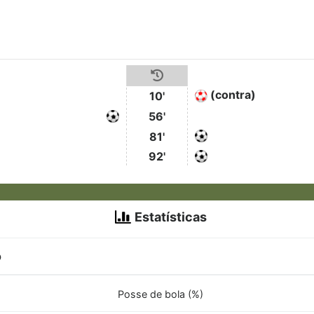
(contra)
10'
56'
81'
92'
Estatísticas
o
Posse de bola (%)