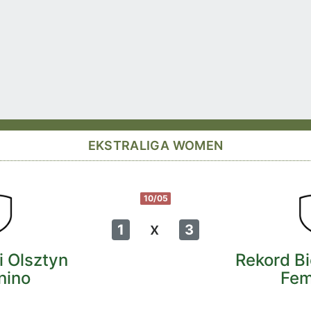
EKSTRALIGA WOMEN
10/05
x
1
3
i Olsztyn
Rekord Bi
nino
Fem