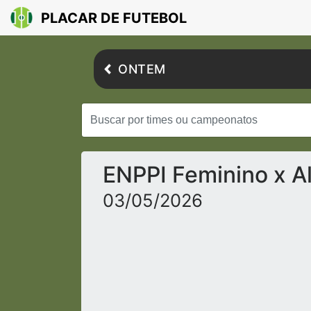
PLACAR DE FUTEBOL
ONTEM
ENPPI Feminino x A
03/05/2026