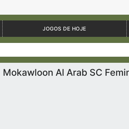
JOGOS DE HOJE
l Mokawloon Al Arab SC Femin