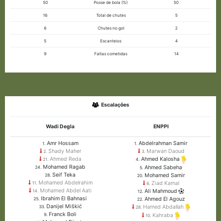
50
Posse de bola (%)
50
16
Total de chutes
5
6
Chutes no gol
2
5
Escanteios
4
9
Faltas cometidas
14
Escalações
Wadi Degla
ENPPI
Amr Hossam
Abdelrahman Samir
1.
1.
Shady Maher
Marwan Daoud
2.
3.
Ahmed Reda
Ahmed Kalosha
21.
4.
Mohamed Ragab
Ahmed Sabeha
24.
5.
Seif Teka
Mohamed Samir
28.
20.
Mohamed Abdelrahim
Ziad Kamal
11.
6.
Mohamed Abdel Aati
Ali Mahmoud
14.
12.
Ibrahim El Bahnasi
Ahmed El Agouz
25.
22.
Danijel Miškić
Hamed Abdallah
33.
28.
Franck Boli
9.
Kahraba
10.