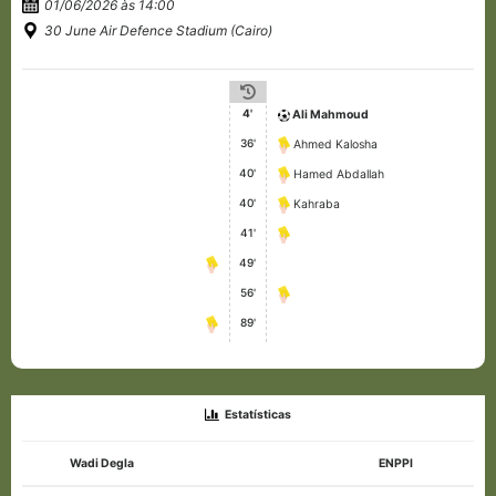
01/06/2026 às 14:00
30 June Air Defence Stadium (Cairo)
4'
Ali Mahmoud
36'
Ahmed Kalosha
40'
Hamed Abdallah
40'
Kahraba
41'
49'
56'
89'
Estatísticas
Wadi Degla
ENPPI