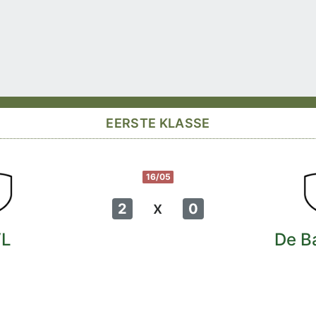
EERSTE KLASSE
16/05
x
2
0
VL
De B