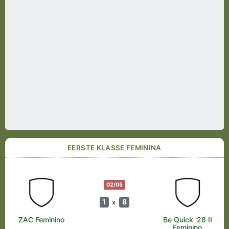
EERSTE KLASSE FEMININA
02/05
1
8
x
ZAC Feminino
Be Quick '28 II
Feminino