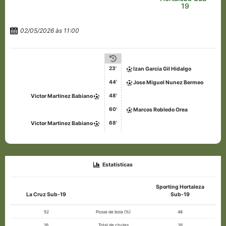
19
02/05/2026 às 11:00
23'
Izan Garcia Gil Hidalgo
44'
Jose Miguel Nunez Bermeo
48'
Victor Martinez Babiano
60'
Marcos Robledo Orea
68'
Victor Martinez Babiano
Estatísticas
Sporting Hortaleza
La Cruz Sub-19
Sub-19
52
Posse de bola (%)
48
16
Total de chutes
16