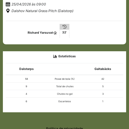
25/04/2026 às 09:00
Dalshov Natural Grass Pitch (Dalstorp)
32'
Richard Yarsuvat
Estatísticas
Dalstorps
Galtabäcks
58
Posse de bola (%)
42
9
Total de chutes
5
4
Chutes no gol
3
6
Escanteios
1
Política de privacidade