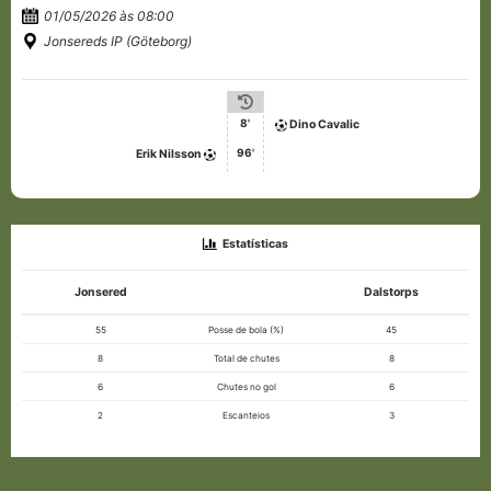
01/05/2026 às 08:00
Jonsereds IP (Göteborg)
8'
Dino Cavalic
96'
Erik Nilsson
Estatísticas
Jonsered
Dalstorps
55
Posse de bola (%)
45
8
Total de chutes
8
6
Chutes no gol
6
2
Escanteios
3