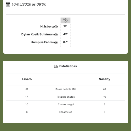
10/05/2026 às 08:00
12'
H. Isberg
42'
Dylan Kosik Sulaiman
87'
Hampus Fehrm
Estatísticas
Linero
Nosaby
52
Posse de bola (%)
48
17
Total de chutes
10
10
Chutes no gol
3
6
Escanteios
5