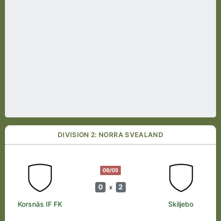
DIVISION 2: NORRA SVEALAND
09/05
0
2
x
Korsnäs IF FK
Skiljebo