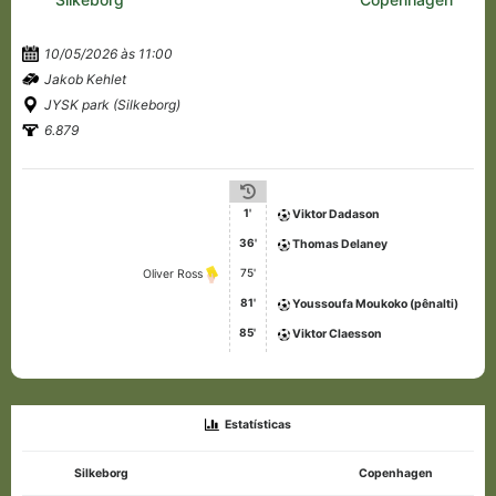
10/05/2026 às 11:00
Jakob Kehlet
JYSK park (Silkeborg)
6.879
1'
Viktor Dadason
36'
Thomas Delaney
75'
Oliver Ross
81'
Youssoufa Moukoko (pênalti)
85'
Viktor Claesson
Estatísticas
Silkeborg
Copenhagen