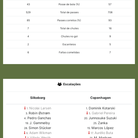
43
Posse de bola (%)
57
529
Total de passes
708
85
Passes corretos (%)
93
7
Total de chutes
16
4
Chutes no gol
9
2
Escanteios
5
6
Faltas cometidas
7
Escalações
Silkeborg
Copenhagen
Nicolai Larsen
Dominik Kotarski
1.
1.
Robin Østrøm
Gabriel Pereira
3.
5.
Pedro Ganchas
Junnosuke Suzuki
4.
20.
J. Gammelby
Zanka
19.
25.
Simon Stücker
Marcos López
28.
15.
Adam Wikman
Aurélio Buta
6.
17.
Villads Westh
M. Madsen
7.
21.