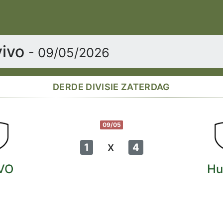
vivo
- 09/05/2026
DERDE DIVISIE ZATERDAG
09/05
x
1
4
VO
Hu