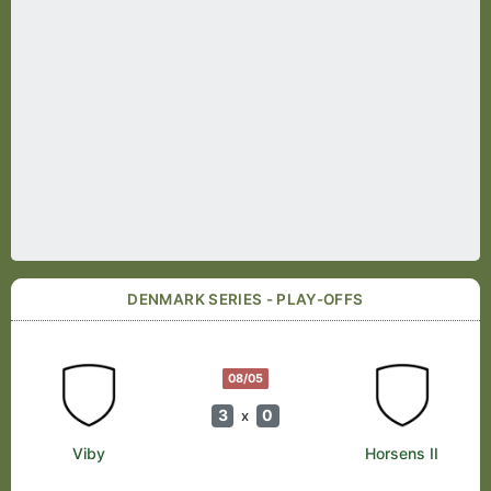
DENMARK SERIES - PLAY-OFFS
08/05
3
0
x
Viby
Horsens II