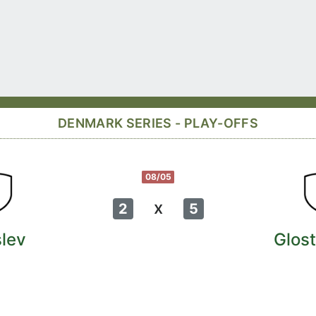
DENMARK SERIES - PLAY-OFFS
08/05
x
2
5
lev
Glos