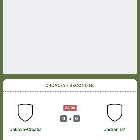
CROÁCIA - SECOND NL
23/05
0
6
x
Dakovo-Croatia
Jadran LP