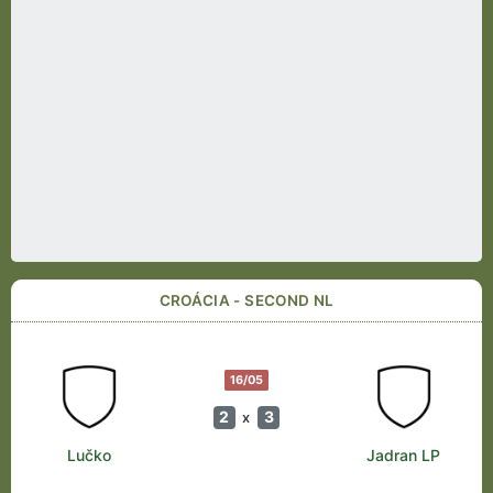
CROÁCIA - SECOND NL
16/05
2
3
x
Lučko
Jadran LP